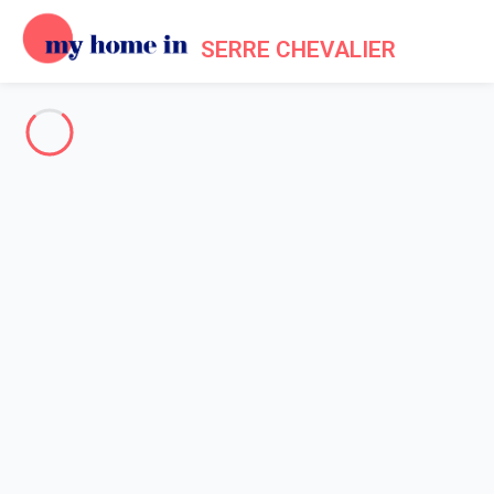
SERRE CHEVALIER
Serre-Chevalier
-
Votre recherche
SEARCH
Vos filtres
Appliquer
Arriving