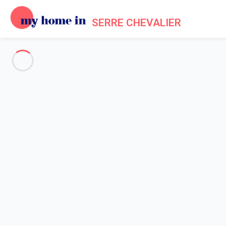
SERRE CHEVALIER
Serre-Chevalier
-
Votre recherche
SEARCH
Vos filtres
Appliquer
Arriving